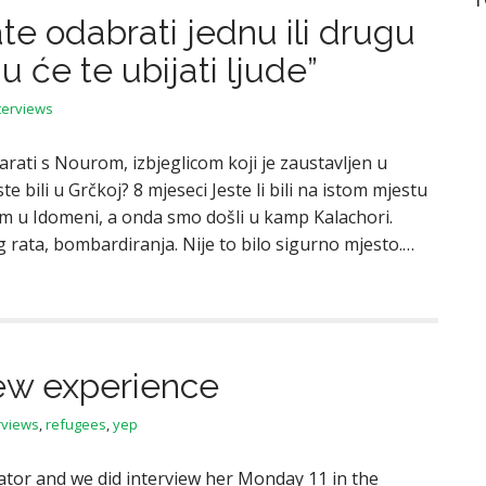
ate odabrati jednu ili drugu
u će te ubijati ljude”
terviews
arati s Nourom, izbjeglicom koji je zaustavljen u
e bili u Grčkoj? 8 mjeseci Jeste li bili na istom mjestu
o sam u Idomeni, a onda smo došli u kamp Kalachori.
 rata, bombardiranja. Nije to bilo sigurno mjesto.…
ew experience
rviews
,
refugees
,
yep
ator and we did interview her Monday 11 in the