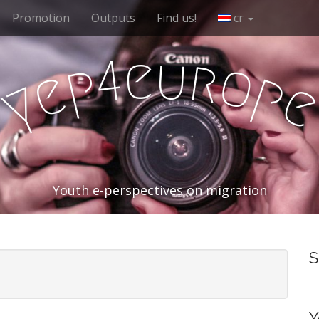
Promotion
Outputs
Find us!
cr
e
u
r
4
o
p
e
p
y
Youth e-perspectives on migration
S
Y