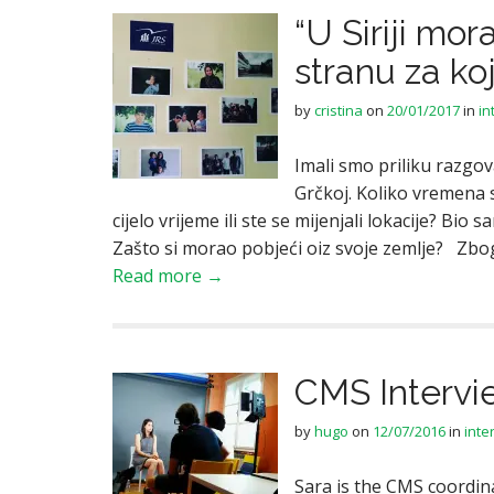
“U Siriji mor
stranu za koj
by
cristina
on
20/01/2017
in
in
Imali smo priliku razgov
Grčkoj. Koliko vremena st
cijelo vrijeme ili ste se mijenjali lokacije? Bi
Zašto si morao pobjeći oiz svoje zemlje? Zbog
Read more →
CMS Intervi
by
hugo
on
12/07/2016
in
inte
Sara is the CMS coordin