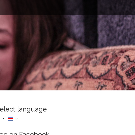
e
elect language
cr
ep on Facebook