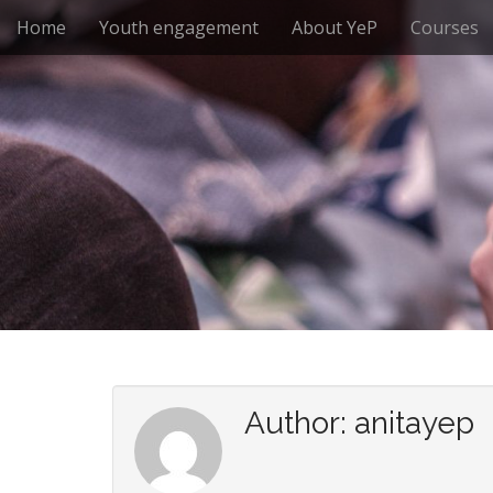
M
S
Home
Youth engagement
About YeP
Courses
k
a
i
i
p
n
t
m
o
e
c
n
o
n
u
t
e
n
t
Author:
anitayep