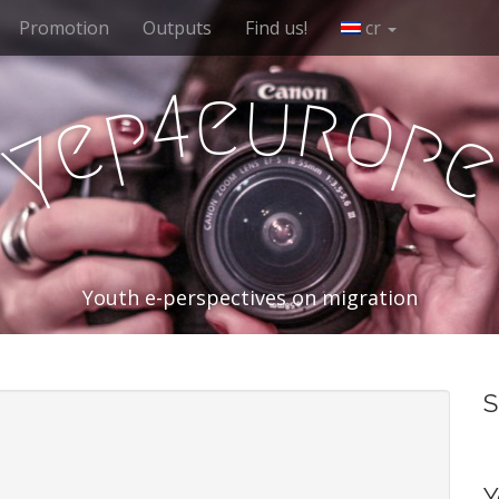
Promotion
Outputs
Find us!
cr
e
u
r
4
o
p
e
p
y
Youth e-perspectives on migration
S
Y