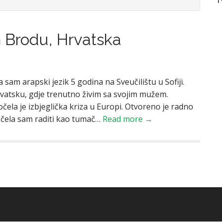
m Brodu, Hrvatska
 sam arapski jezik 5 godina na Sveučilištu u Sofiji.
rvatsku, gdje trenutno živim sa svojim mužem.
ela je izbjeglička kriza u Europi. Otvoreno je radno
očela sam raditi kao tumač…
Read more →