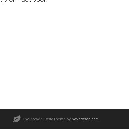
The Arcade Basic Theme by
bavotasan.com
.