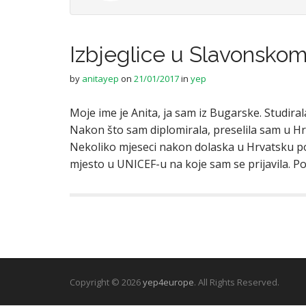
Izbjeglice u Slavonsko
by
anitayep
on
21/01/2017
in
yep
Moje ime je Anita, ja sam iz Bugarske. Studirala
Nakon što sam diplomirala, preselila sam u H
Nekoliko mjeseci nakon dolaska u Hrvatsku poč
mjesto u UNICEF-u na koje sam se prijavila. P
Copyright © 2026
yep4europe
. All Rights Reserved.