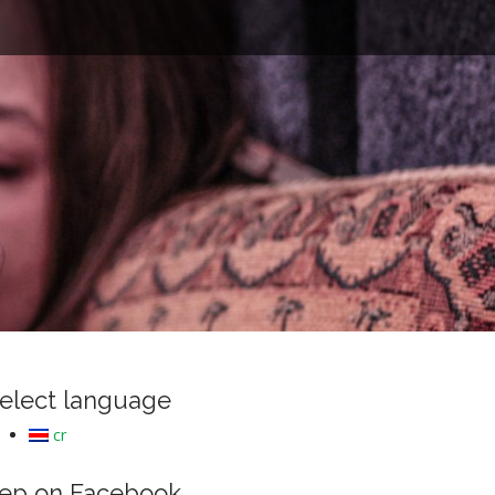
e
elect language
cr
ep on Facebook