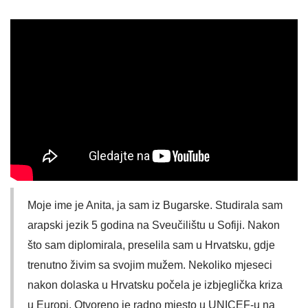
Moje ime je Anita, ja sam iz Bugarske. Studirala sam
arapski jezik 5 godina na Sveučilištu u Sofiji. Nakon
što sam diplomirala, preselila sam u Hrvatsku, gdje
trenutno živim sa svojim mužem. Nekoliko mjeseci
nakon dolaska u Hrvatsku počela je izbjeglička kriza
u Europi. Otvoreno je radno mjesto u UNICEF-u na