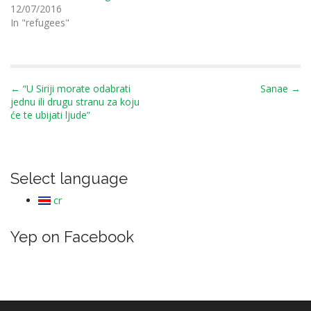
12/07/2016
In "refugees"
P
← “U Siriji morate odabrati
Sanae →
jednu ili drugu stranu za koju
o
će te ubijati ljude”
s
t
n
Select language
a
v
cr
i
g
Yep on Facebook
a
t
i
o