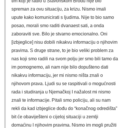
tim koji je radio u Slavonskom Brodu nije bio
spreman za ovu situaciju, za krizu. Nismo imali
upute kako komunicirati s ljudima. Nije to bio samo
posao, morali smo raditi dvanaest sati, a onda
zaboraviti sve. Bilo je stvarno emocionalno. Oni
[izbjeglice] nisu dobili nikakvu informaciju o njihovim
pravima. S druge strane, to je bio veliki problem za
nas koji smo radili na svom polju jer smo bili tamo da
im pomognemo, ali nam nije bilo dopušteno dati
nikakvu informaciju, jer mi nismo ništa znali o
njihovom prava. Ljudi su se raspitivali o mogućnosti
rada i studiranja u Njemačkoj I nažalost mi nismo
znali te informacije. Pitali smo policiju, ali su nam
rekli da kad izbjeglice dođu do “konačnog odredišta”
bit će obaviješteni o cijeloj situaciji u zemlji
domaćinu I njihovim pravima. Nismo im mogli pružiti