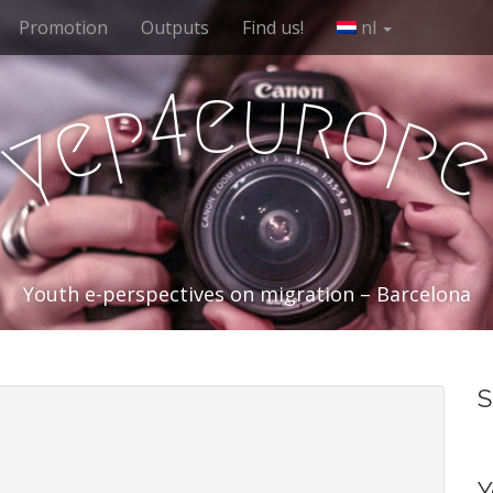
Promotion
Outputs
Find us!
nl
e
u
r
4
o
p
e
p
y
Youth e-perspectives on migration – Barcelona
S
Y