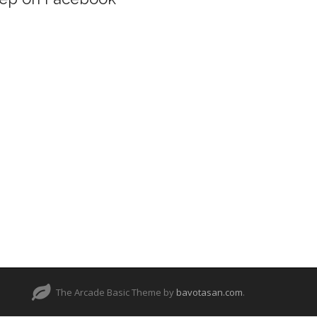
The Arcade Basic Theme by
bavotasan.com
.