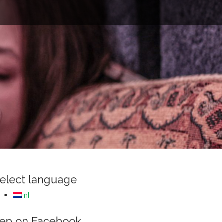
e
elect language
nl
ep on Facebook