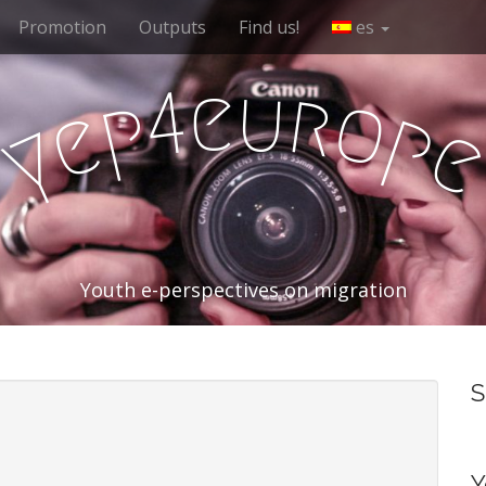
Promotion
Outputs
Find us!
es
e
u
r
4
o
p
e
p
y
Youth e-perspectives on migration
S
Y