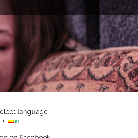
e
elect language
es
ep on Facebook